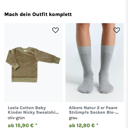
Mach dein Outfit komplett
Leela Cotton Baby
Albero Natur 2 er Paare
Kinder Nicky Sweatshirt
Strümpfe Socken Bio-
Bio-Baumwolle 2477
Baumwolle Damen
oliv-grün
grau
Herren 2301
ab 15,90 € *
ab 12,90 € *