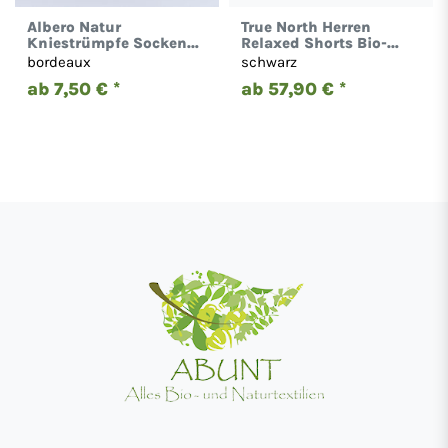
Albero Natur
True North Herren
Kniestrümpfe Socken
Relaxed Shorts Bio-
Bio-Baumwolle Unisex
Baumwolle-Modal 2300
bordeaux
schwarz
1361-65
ab 7,50 € *
ab 57,90 € *