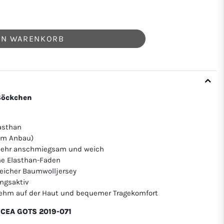
EN WARENKORB
Söckchen
asthan
hem Anbau)
t, sehr anschmiegsam und weich
ne Elasthan-Faden
icher Baumwolljersey
ngsaktiv
nehm auf der Haut und bequemer Tragekomfort
ICEA GOTS 2019-071