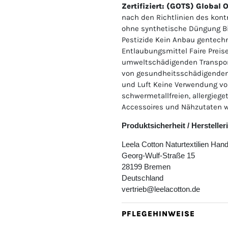
Zertifiziert: (GOTS) Global
nach den Richtlinien des kont
ohne synthetische Düngung Bi
Pestizide Kein Anbau gentechn
Entlaubungsmittel Faire Preis
umweltschädigenden Transpor
von gesundheitsschädigenden
und Luft Keine Verwendung 
schwermetallfreien, allergieg
Accessoires und Nähzutaten w
Produktsicherheit / Herstelle
Leela Cotton Naturtextilien Ha
Georg-Wulf-Straße 15
28199 Bremen
Deutschland
vertrieb@leelacotton.de
PFLEGEHINWEISE