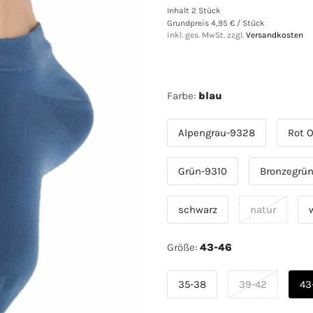
Inhalt
2
Stück
Grundpreis
4,95 € / Stück
inkl. ges. MwSt. zzgl.
Versandkosten
Farbe:
blau
Alpengrau-9328
Rot 
Grün-9310
Bronzegrü
schwarz
natur
Größe:
43-46
35-38
39-42
43