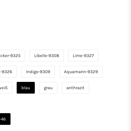
Ocker-9325
Libelle-9308
Lime-9327
n-9326
Indigo-9309
Aquamarin-9329
weiß
blau
grau
anthrazit
-46