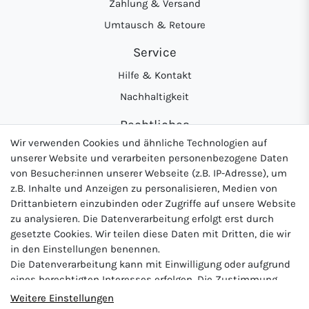
Zahlung & Versand
Umtausch & Retoure
Service
Hilfe & Kontakt
Nachhaltigkeit
Rechtliches
Wir verwenden Cookies und ähnliche Technologien auf
AGB
unserer Website und verarbeiten personenbezogene Daten
Datenschutzerklärung
von Besucher:innen unserer Webseite (z.B. IP-Adresse), um
z.B. Inhalte und Anzeigen zu personalisieren, Medien von
Widerrufsrecht
Drittanbietern einzubinden oder Zugriffe auf unsere Website
Impressum
zu analysieren. Die Datenverarbeitung erfolgt erst durch
gesetzte Cookies. Wir teilen diese Daten mit Dritten, die wir
in den Einstellungen benennen.
Die Datenverarbeitung kann mit Einwilligung oder aufgrund
Logo von DHL für Paketversand
Logo von Zahlung per Vo
Logo v
eines berechtigten Interesses erfolgen. Die Zustimmung
kann erteilt oder abgelehnt werden. Es besteht das Recht,
Weitere Einstellungen