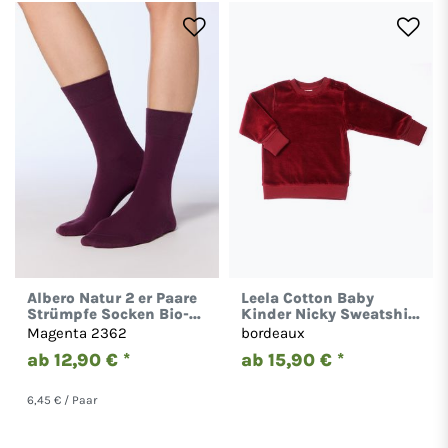
Albero Natur 2 er Paare
Leela Cotton Baby
Strümpfe Socken Bio-
Kinder Nicky Sweatshirt
Baumwolle Damen
Bio-Baumwolle 2477
Magenta 2362
bordeaux
Herren 2301
ab 12,90 € *
ab 15,90 € *
6,45 € / Paar