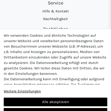
Service
Hilfe & Kontakt
Nachhaltigkeit
Rechtliches
Wir verwenden Cookies und ähnliche Technologien auf
AGB
unserer Website und verarbeiten personenbezogene Daten
Datenschutzerklärung
von Besucher:innen unserer Webseite (z.B. IP-Adresse), um
z.B. Inhalte und Anzeigen zu personalisieren, Medien von
Widerrufsrecht
Drittanbietern einzubinden oder Zugriffe auf unsere Website
Impressum
zu analysieren. Die Datenverarbeitung erfolgt erst durch
gesetzte Cookies. Wir teilen diese Daten mit Dritten, die wir
in den Einstellungen benennen.
Die Datenverarbeitung kann mit Einwilligung oder aufgrund
Logo von DHL für Paketversand
Logo von Zahlung per Vo
Logo v
eines berechtigten Interesses erfolgen. Die Zustimmung
kann erteilt oder abgelehnt werden. Es besteht das Recht,
Weitere Einstellungen
nicht einzuwilligen und die Einwilligung zu einem späteren
Zeitpunkt zu ändern oder zu widerrufen. Beachten Sie unser
Alle akzeptieren
Impressum
und weitere Hinweise zur Verwendung
Vertrag widerrufen