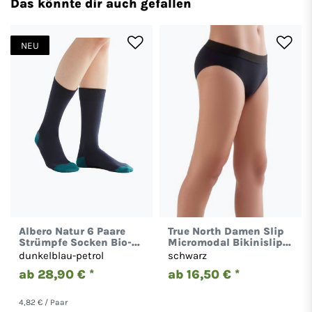
Das könnte dir auch gefallen
NEU
Albero Natur 6 Paare
True North Damen Slip
Strümpfe Socken Bio-
Micromodal Bikinislip
Baumwolle Unisex 2314
Unterhose 1410
dunkelblau-petrol
schwarz
ab 28,90 € *
ab 16,50 € *
4,82 € / Paar