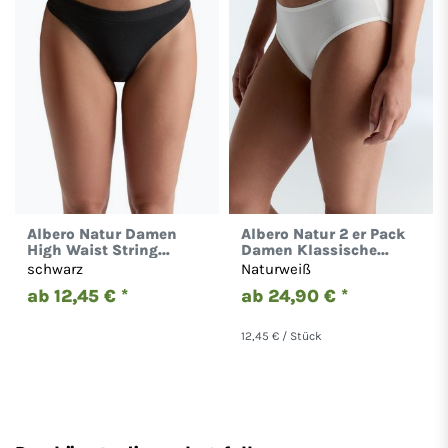
Albero Natur Damen
Albero Natur 2 er Pack
High Waist String
Damen Klassische
Tangaslip Bio-
Taillenslip Bio-
schwarz
Naturweiß
Baumwolle Unterhose
Baumwolle Slip 1151
ab 12,45 € *
ab 24,90 € *
1122
12,45 € / Stück