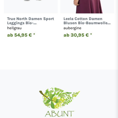
True North Damen Sport
Leela Cotton Damen
Leggings Bio-
Blusen Bio-Baumwolle
Baumwolle 1300
Tunika Oberteil 1261
hellgrau
aubergine
ab 54,95 € *
ab 30,95 € *