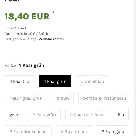
*
18,40 EUR
Inhalt
1
Stück
Grundpreis
18,40 € / Stück
inkl. ges. MwSt. zzgl.
Versandkosten
Farbe:
4 Paar grün
4 Paar lila
4 Paar grün
dunkelblau
Natur-grau-grün
braun
bordeaux-Natur-blau
gelb
2 Paar grün
2 Paar bordeaux
lila
2 Paar dunkelblau
2 Paar braun
2 Paar gelb