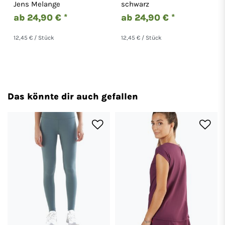
Baumwolle Bettsocken
Baumwolle Bettsocken
Jens Melange
schwarz
9312
9312
ab 24,90 € *
ab 24,90 € *
12,45 € / Stück
12,45 € / Stück
Das könnte dir auch gefallen