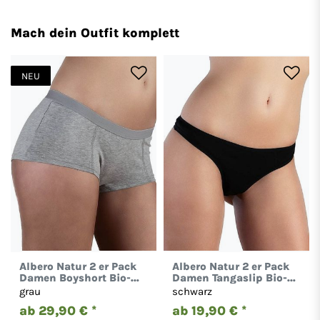
Mach dein Outfit komplett
NEU
Albero Natur 2 er Pack
Albero Natur 2 er Pack
Damen Boyshort Bio-
Damen Tangaslip Bio-
Baumwolle Hotpants
Baumwolle Unterhose
grau
schwarz
1142
1121
ab 29,90 € *
ab 19,90 € *