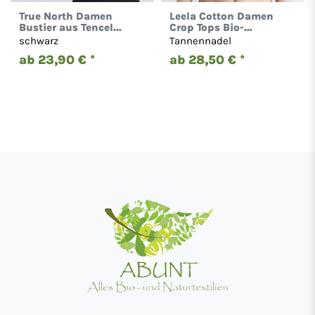
True North Damen
Leela Cotton Damen
Bustier aus Tencel
Crop Tops Bio-
Micromodal Top 1201
Baumwolle mit
schwarz
Tannennadel
integriertem Bustier
ab 23,90 € *
ab 28,50 € *
1217