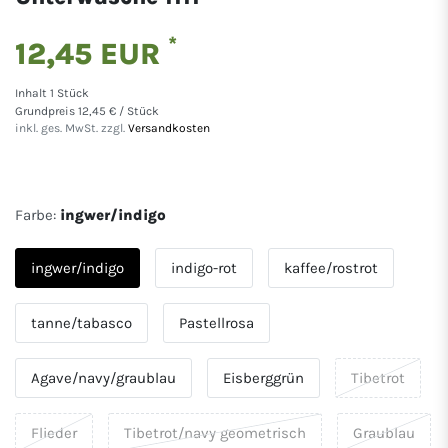
*
12,45 EUR
Inhalt
1
Stück
Grundpreis
12,45 € / Stück
inkl. ges. MwSt. zzgl.
Versandkosten
Farbe:
ingwer/indigo
ingwer/indigo
indigo-rot
kaffee/rostrot
tanne/tabasco
Pastellrosa
Agave/navy/graublau
Eisberggrün
Tibetrot
Flieder
Tibetrot/navy geometrisch
Graublau