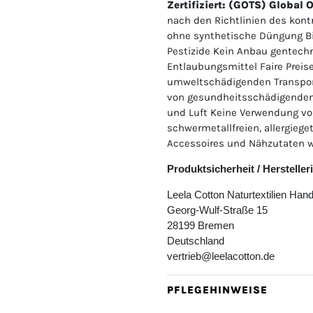
Zertifiziert: (GOTS) Global
nach den Richtlinien des kont
ohne synthetische Düngung Bi
Pestizide Kein Anbau gentechn
Entlaubungsmittel Faire Preis
umweltschädigenden Transpor
von gesundheitsschädigenden
und Luft Keine Verwendung 
schwermetallfreien, allergieg
Accessoires und Nähzutaten w
Produktsicherheit / Herstelle
Leela Cotton Naturtextilien Ha
Georg-Wulf-Straße 15
28199 Bremen
Deutschland
vertrieb@leelacotton.de
PFLEGEHINWEISE