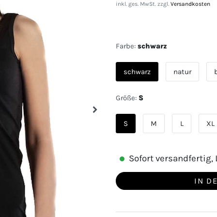
inkl. ges. MwSt. zzgl.
Versandkosten
Farbe:
schwarz
schwarz
natur
Größe:
S
S
M
L
XL
Sofort versandfertig, L
IN D