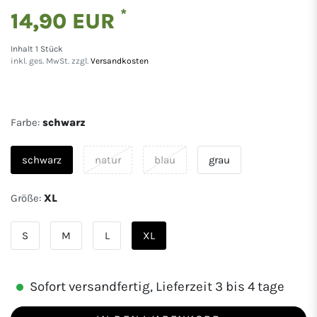
*
14,90 EUR
Inhalt
1
Stück
inkl. ges. MwSt. zzgl.
Versandkosten
Farbe:
schwarz
schwarz
natur
blau
grau
Größe:
XL
S
M
L
XL
Sofort versandfertig, Lieferzeit 3 bis 4 tage