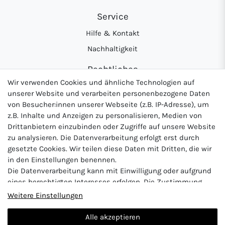
Service
Hilfe & Kontakt
Nachhaltigkeit
Rechtliches
Wir verwenden Cookies und ähnliche Technologien auf
AGB
unserer Website und verarbeiten personenbezogene Daten
Datenschutzerklärung
von Besucher:innen unserer Webseite (z.B. IP-Adresse), um
z.B. Inhalte und Anzeigen zu personalisieren, Medien von
Widerrufsrecht
Drittanbietern einzubinden oder Zugriffe auf unsere Website
Impressum
zu analysieren. Die Datenverarbeitung erfolgt erst durch
gesetzte Cookies. Wir teilen diese Daten mit Dritten, die wir
in den Einstellungen benennen.
Die Datenverarbeitung kann mit Einwilligung oder aufgrund
Logo von DHL für Paketversand
Logo von Zahlung per Vo
Logo v
eines berechtigten Interesses erfolgen. Die Zustimmung
kann erteilt oder abgelehnt werden. Es besteht das Recht,
Weitere Einstellungen
nicht einzuwilligen und die Einwilligung zu einem späteren
Zeitpunkt zu ändern oder zu widerrufen. Beachten Sie unser
Alle akzeptieren