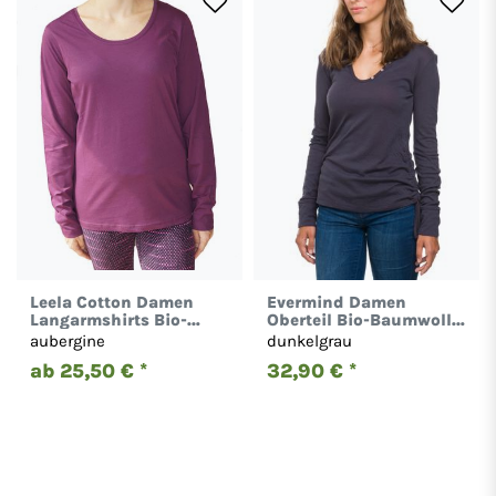
Leela Cotton Damen
Evermind Damen
Langarmshirts Bio-
Oberteil Bio-Baumwolle
Baumwolle T-Shirt 1251
Shirt Top Langarm 1007-
aubergine
dunkelgrau
1516
ab 25,50 € *
32,90 € *