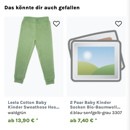
Das könnte dir auch gefallen
Leela Cotton Baby
2 Paar Baby Kinder
Kinder Sweathose Hose
Socken Bio-Baumwolle
Bio-Baumwolle 2026
3307 Leela Cotton
waldgrün
d.blau-senfgelb-grau 3307
ab 13,90 € *
ab 7,40 € *