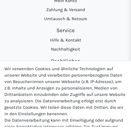
Mein Konto
Zahlung & Versand
Umtausch & Retoure
Service
Hilfe & Kontakt
Nachhaltigkeit
Rechtliches
Wir verwenden Cookies und ähnliche Technologien auf
AGB
unserer Website und verarbeiten personenbezogene Daten
Datenschutzerklärung
von Besucher:innen unserer Webseite (z.B. IP-Adresse), um
z.B. Inhalte und Anzeigen zu personalisieren, Medien von
Widerrufsrecht
Drittanbietern einzubinden oder Zugriffe auf unsere Website
Impressum
zu analysieren. Die Datenverarbeitung erfolgt erst durch
gesetzte Cookies. Wir teilen diese Daten mit Dritten, die wir
in den Einstellungen benennen.
Die Datenverarbeitung kann mit Einwilligung oder aufgrund
Logo von DHL für Paketversand
Logo von Zahlung per Vo
Logo v
eines berechtigten Interesses erfolgen. Die Zustimmung