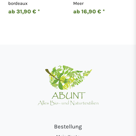
Baumwolle Locker 2134
Bio-Baumwolle T-shirt
bordeaux
Meer
2019
ab 31,90 € *
ab 16,90 € *
Bestellung