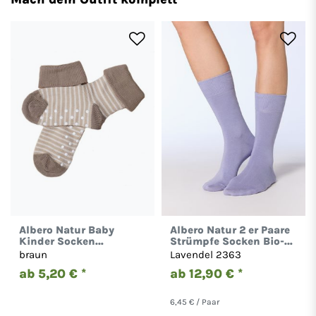
Albero Natur Baby
Albero Natur 2 er Paare
Kinder Socken
Strümpfe Socken Bio-
Stoppersocken Bio-
Baumwolle Damen
braun
Lavendel 2363
Baumwolle 1-2-4 Paar
Herren 2301
ab 5,20 € *
ab 12,90 € *
6,45 € / Paar