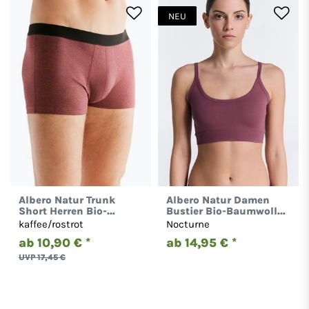
NEU
Albero Natur Trunk
Albero Natur Damen
Short Herren Bio-
Bustier Bio-Baumwolle
Baumwolle Gestreift
Sport BH Unterhemd
kaffee/rostrot
Nocturne
Pants 2121
Gestreift 1511
ab 10,90 € *
ab 14,95 € *
UVP 17,45 €