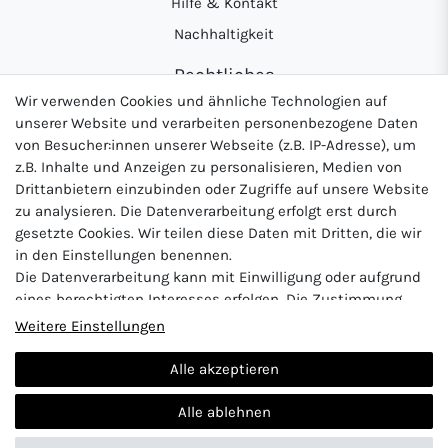
Hilfe & Kontakt
Nachhaltigkeit
Rechtliches
Wir verwenden Cookies und ähnliche Technologien auf
AGB
unserer Website und verarbeiten personenbezogene Daten
Datenschutzerklärung
von Besucher:innen unserer Webseite (z.B. IP-Adresse), um
z.B. Inhalte und Anzeigen zu personalisieren, Medien von
Widerrufsrecht
Drittanbietern einzubinden oder Zugriffe auf unsere Website
Impressum
zu analysieren. Die Datenverarbeitung erfolgt erst durch
gesetzte Cookies. Wir teilen diese Daten mit Dritten, die wir
in den Einstellungen benennen.
Die Datenverarbeitung kann mit Einwilligung oder aufgrund
Logo von DHL für Paketversand
Logo von Zahlung per Vo
Logo v
eines berechtigten Interesses erfolgen. Die Zustimmung
kann erteilt oder abgelehnt werden. Es besteht das Recht,
Weitere Einstellungen
nicht einzuwilligen und die Einwilligung zu einem späteren
Zeitpunkt zu ändern oder zu widerrufen. Beachten Sie unser
Alle akzeptieren
Impressum
und weitere Hinweise zur Verwendung
Vertrag widerrufen
personenbezogener Daten in unserer
Daten­schutz­erklärung
.
Alle ablehnen