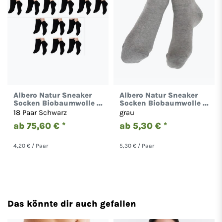
Albero Natur Sneaker
Albero Natur Sneaker
Socken Biobaumwolle 1
Socken Biobaumwolle 1
bis 18 Paare Damen
bis 18 Paare Damen
18 Paar Schwarz
grau
Herren
Herren
ab 75,60 € *
ab 5,30 € *
4,20 € / Paar
5,30 € / Paar
Das könnte dir auch gefallen