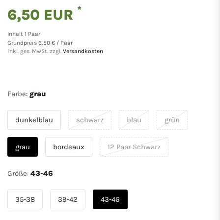
*
6,50 EUR
Inhalt
1
Paar
Grundpreis
6,50 € / Paar
inkl. ges. MwSt. zzgl.
Versandkosten
Farbe:
grau
dunkelblau
schwarz
blau
grün
grau
bordeaux
12 Paar Schwarz
Größe:
43-46
35-38
39-42
43-46