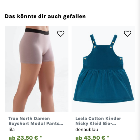
Das könnte dir auch gefallen
True North Damen
Leela Cotton Kinder
Boyshort Modal Pants
Nicky Kleid Bio-
Panty Unterhose 1400
Baumwolle Mädchen
lila
donaublau
2625
ab 23,50 € *
ab 43,90 € *