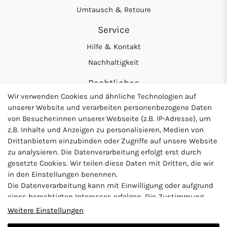
Umtausch & Retoure
Service
Hilfe & Kontakt
Nachhaltigkeit
Rechtliches
Wir verwenden Cookies und ähnliche Technologien auf
AGB
unserer Website und verarbeiten personenbezogene Daten
Datenschutzerklärung
von Besucher:innen unserer Webseite (z.B. IP-Adresse), um
z.B. Inhalte und Anzeigen zu personalisieren, Medien von
Widerrufsrecht
Drittanbietern einzubinden oder Zugriffe auf unsere Website
Impressum
zu analysieren. Die Datenverarbeitung erfolgt erst durch
gesetzte Cookies. Wir teilen diese Daten mit Dritten, die wir
in den Einstellungen benennen.
Die Datenverarbeitung kann mit Einwilligung oder aufgrund
Logo von DHL für Paketversand
Logo von Zahlung per Vo
Logo v
eines berechtigten Interesses erfolgen. Die Zustimmung
kann erteilt oder abgelehnt werden. Es besteht das Recht,
Weitere Einstellungen
nicht einzuwilligen und die Einwilligung zu einem späteren