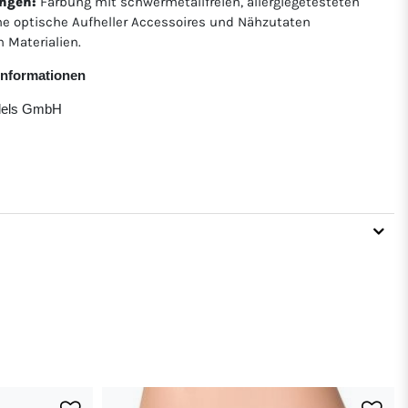
ngen:
Färbung mit schwermetallfreien, allergiegetesteten
ne optische Aufheller Accessoires und Nähzutaten
 Materialien.
rinformationen
ndels GmbH