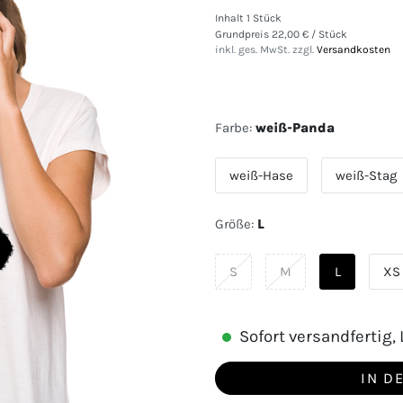
Inhalt
1
Stück
Grundpreis
22,00 € / Stück
inkl. ges. MwSt. zzgl.
Versandkosten
Farbe:
weiß-Panda
weiß-Hase
weiß-Stag
Größe:
L
S
M
L
XS
Sofort versandfertig, L
IN D