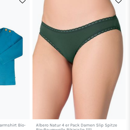
armshirt Bio-
Albero Natur 4 er Pack Damen Slip Spitze
Bio-Baumwolle Bikinislip 1111