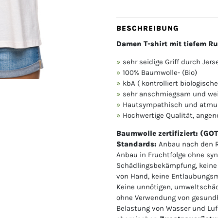
BESCHREIBUNG
Damen T-shirt mit tiefem R
sehr seidige Griff durch Jers
100% Baumwolle- (Bio)
kbA ( kontrolliert biologisc
sehr anschmiegsam und wei
Hautsympathisch und atmu
Hochwertige Qualität, ange
Baumwolle zertifiziert: (GO
Standards:
Anbau nach den Ri
Anbau in Fruchtfolge ohne sy
Schädlingsbekämpfung, keine 
von Hand, keine Entlaubungsmi
Keine unnötigen, umweltschäd
ohne Verwendung von gesundh
Belastung von Wasser und Luf