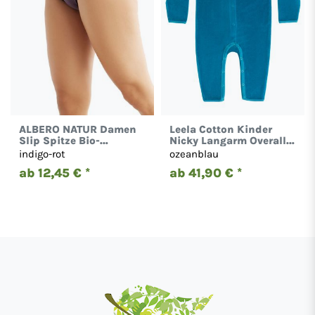
ALBERO NATUR Damen
Leela Cotton Kinder
Slip Spitze Bio-
Nicky Langarm Overall
Baumwolle Bikinislip
Bio-Baumwolle
indigo-rot
ozeanblau
Unterwäsche 1111
Strampler 2730
ab 12,45 € *
ab 41,90 € *