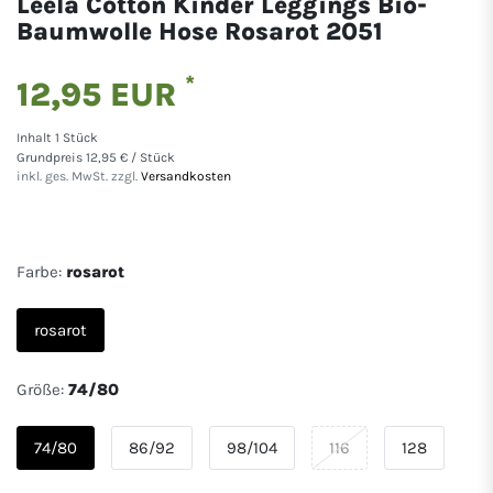
Leela Cotton Kinder Leggings Bio-
Baumwolle Hose Rosarot 2051
*
12,95 EUR
Inhalt
1
Stück
Grundpreis
12,95 € / Stück
inkl. ges. MwSt. zzgl.
Versandkosten
Farbe:
rosarot
rosarot
Größe:
74/80
74/80
86/92
98/104
116
128