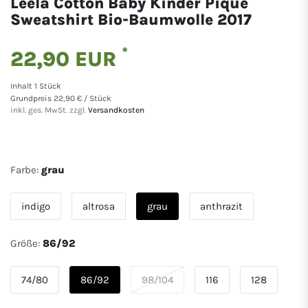
Leela Cotton Baby Kinder Pique
Sweatshirt Bio-Baumwolle 2017
*
22,90 EUR
Inhalt
1
Stück
Grundpreis
22,90 € / Stück
inkl. ges. MwSt. zzgl.
Versandkosten
Farbe:
grau
indigo
altrosa
grau
anthrazit
Größe:
86/92
74/80
86/92
98/104
116
128