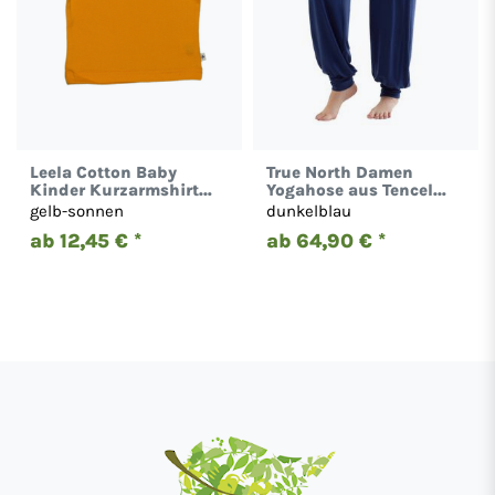
Leela Cotton Baby
True North Damen
Kinder Kurzarmshirt
Yogahose aus Tencel
Bio-Baumwolle T-shirt
Lyocell Hose Pants 1320
gelb-sonnen
dunkelblau
2010
ab 12,45 € *
ab 64,90 € *