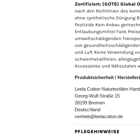
Zertifiziert: (GOTS) Global 
nach den Richtlinien des kont
ohne synthetische Düngung Bi
Pestizide Kein Anbau gentechn
Entlaubungsmittel Faire Preis
umweltschädigenden Transpor
von gesundheitsschädigenden
und Luft Keine Verwendung 
schwermetallfreien, allergieg
Accessoires und Nähzutaten w
Produktsicherheit / Herstelle
Leela Cotton Naturtextilien Ha
Georg-Wulf-Straße 15
28199 Bremen
Deutschland
vertrieb@leelacotton.de
PFLEGEHINWEISE