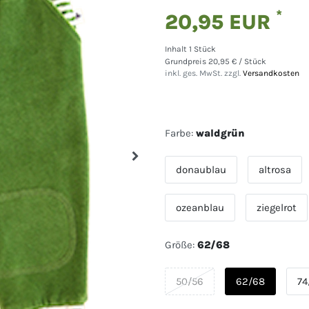
*
20,95 EUR
Inhalt
1
Stück
Grundpreis
20,95 € / Stück
inkl. ges. MwSt. zzgl.
Versandkosten
Farbe:
waldgrün
donaublau
altrosa
ozeanblau
ziegelrot
Größe:
62/68
50/56
62/68
74