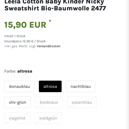
Leela Cotton Baby Kinder Nicky
Sweatshirt Bio-Baumwolle 2477
*
15,90 EUR
Inhalt
1
Stück
Grundpreis
15,90 € / Stück
inkl. ges. MwSt. zzgl.
Versandkosten
Farbe:
altrosa
donaublau
altrosa
nachtblau
oliv-grün
bordeaux
ozeanblau
ziegelrot
waldgrün