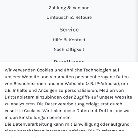
Zahlung & Versand
Umtausch & Retoure
Service
Hilfe & Kontakt
Nachhaltigkeit
Rechtliches
Wir verwenden Cookies und ähnliche Technologien auf
AGB
unserer Website und verarbeiten personenbezogene Daten
Datenschutzerklärung
von Besucher:innen unserer Webseite (z.B. IP-Adresse), um
z.B. Inhalte und Anzeigen zu personalisieren, Medien von
Widerrufsrecht
Drittanbietern einzubinden oder Zugriffe auf unsere Website
Impressum
zu analysieren. Die Datenverarbeitung erfolgt erst durch
gesetzte Cookies. Wir teilen diese Daten mit Dritten, die wir
in den Einstellungen benennen.
Die Datenverarbeitung kann mit Einwilligung oder aufgrund
Logo von DHL für Paketversand
Logo von Zahlung per Vo
Logo v
eines berechtigten Interesses erfolgen. Die Zustimmung
kann erteilt oder abgelehnt werden. Es besteht das Recht,