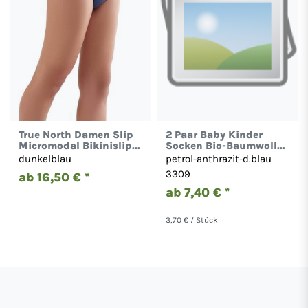
True North Damen Slip
2 Paar Baby Kinder
Micromodal Bikinislip
Socken Bio-Baumwolle
Unterhose 1410
3307 Leela Cotton
dunkelblau
petrol-anthrazit-d.blau
3309
ab 16,50 € *
ab 7,40 € *
3,70 € / Stück