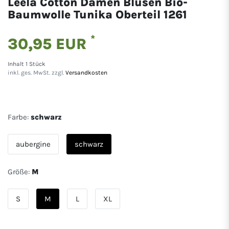
Leela Cotton Damen Blusen Bio-
Baumwolle Tunika Oberteil 1261
*
30,95 EUR
Inhalt
1
Stück
inkl. ges. MwSt. zzgl.
Versandkosten
Farbe:
schwarz
aubergine
schwarz
Größe:
M
S
M
L
XL