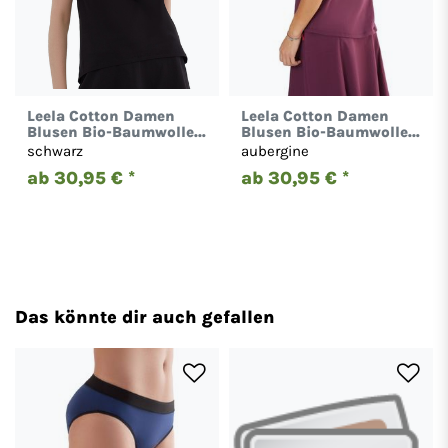
Leela Cotton Damen
Leela Cotton Damen
Blusen Bio-Baumwolle
Blusen Bio-Baumwolle
Tunika Oberteil 1261
Tunika Oberteil 1261
schwarz
aubergine
ab 30,95 € *
ab 30,95 € *
Das könnte dir auch gefallen