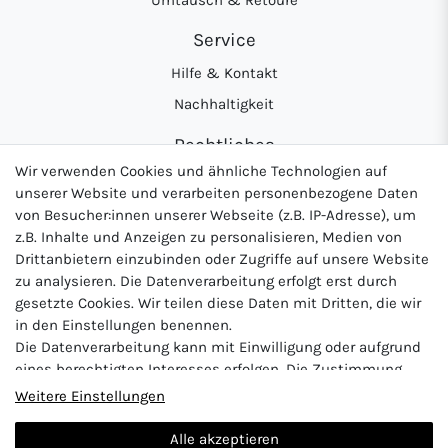
Service
Hilfe & Kontakt
Nachhaltigkeit
Rechtliches
Wir verwenden Cookies und ähnliche Technologien auf
AGB
unserer Website und verarbeiten personenbezogene Daten
Datenschutzerklärung
von Besucher:innen unserer Webseite (z.B. IP-Adresse), um
z.B. Inhalte und Anzeigen zu personalisieren, Medien von
Widerrufsrecht
Drittanbietern einzubinden oder Zugriffe auf unsere Website
Impressum
zu analysieren. Die Datenverarbeitung erfolgt erst durch
gesetzte Cookies. Wir teilen diese Daten mit Dritten, die wir
in den Einstellungen benennen.
Die Datenverarbeitung kann mit Einwilligung oder aufgrund
Logo von DHL für Paketversand
Logo von Zahlung per Vo
Logo v
eines berechtigten Interesses erfolgen. Die Zustimmung
kann erteilt oder abgelehnt werden. Es besteht das Recht,
Weitere Einstellungen
nicht einzuwilligen und die Einwilligung zu einem späteren
Zeitpunkt zu ändern oder zu widerrufen. Beachten Sie unser
Alle akzeptieren