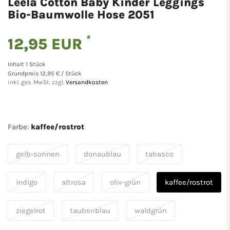
Leela Cotton Baby Kinder Leggings
Bio-Baumwolle Hose 2051
*
12,95 EUR
Inhalt
1
Stück
Grundpreis
12,95 € / Stück
inkl. ges. MwSt. zzgl.
Versandkosten
Farbe:
kaffee/rostrot
gelb-sonnen
donaublau
tabasco
indigo
altrosa
oliv-grün
kaffee/rostrot
ziegelrot
taubenblau
waldgrün