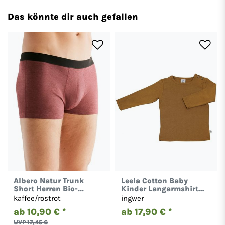
Das könnte dir auch gefallen
Albero Natur Trunk
Leela Cotton Baby
Short Herren Bio-
Kinder Langarmshirt
Baumwolle Gestreift
Bio-Baumwolle Basic
kaffee/rostrot
ingwer
Pants 2121
ab 10,90 € *
ab 17,90 € *
UVP 17,45 €