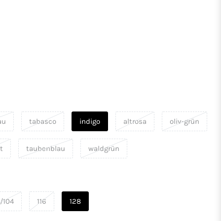
au
tabasco
indigo
altrosa
oliv-grün
t
taubenblau
waldgrün
/104
116
128