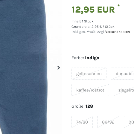
*
12,95 EUR
Inhalt
1
Stück
Grundpreis
12,95 € / Stück
inkl. ges. MwSt. zzgl.
Versandkosten
Farbe:
indigo
gelb-sonnen
donaubl
kaffee/rostrot
ziegelro
Größe:
128
74/80
86/92
98