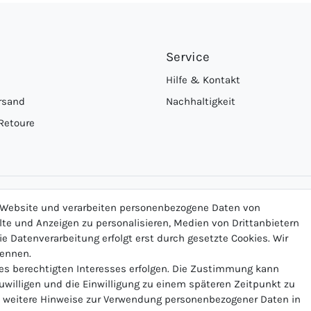
Service
Hilfe & Kontakt
rsand
Nachhaltigkeit
Retoure
Logo von DHL für Paketversand
Logo von Zahlung per Vo
Logo v
r Website und verarbeiten personenbezogene Daten von
alte und Anzeigen zu personalisieren, Medien von Drittanbietern
ie Datenverarbeitung erfolgt erst durch gesetzte Cookies. Wir
nennen.
nes berechtigten Interesses erfolgen. Die Zustimmung kann
Vertrag widerrufen
zuwilligen und die Einwilligung zu einem späteren Zeitpunkt zu
weitere Hinweise zur Verwendung personenbezogener Daten in