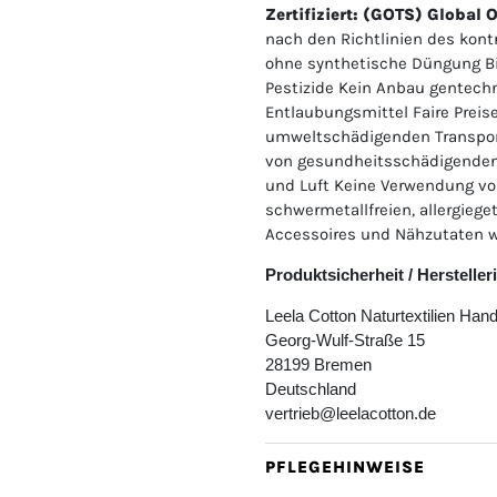
Zertifiziert: (GOTS) Global 
nach den Richtlinien des kont
ohne synthetische Düngung Bi
Pestizide Kein Anbau gentechn
Entlaubungsmittel Faire Preis
umweltschädigenden Transpor
von gesundheitsschädigenden
und Luft Keine Verwendung 
schwermetallfreien, allergieg
Accessoires und Nähzutaten w
Produktsicherheit / Herstelle
Leela Cotton Naturtextilien Ha
Georg-Wulf-Straße 15
28199 Bremen
Deutschland
vertrieb@leelacotton.de
PFLEGEHINWEISE