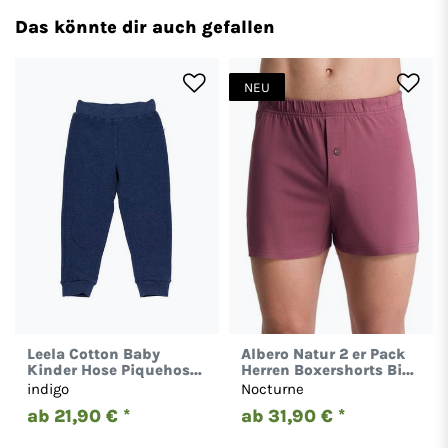
Das könnte dir auch gefallen
NEU
Leela Cotton Baby
Albero Natur 2 er Pack
Kinder Hose Piquehose
Herren Boxershorts Bio-
Bio-Baumwolle 2028
Baumwolle Locker 2134
indigo
Nocturne
ab 21,90 € *
ab 31,90 € *