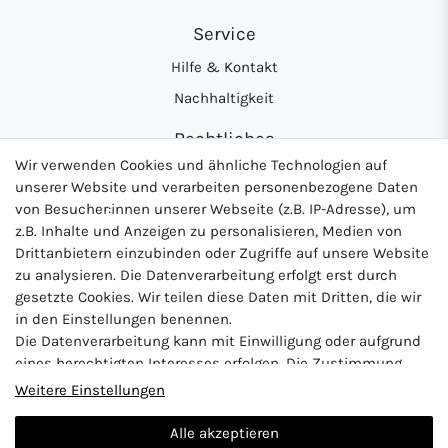
Service
Hilfe & Kontakt
Nachhaltigkeit
Rechtliches
Wir verwenden Cookies und ähnliche Technologien auf
AGB
unserer Website und verarbeiten personenbezogene Daten
Datenschutzerklärung
von Besucher:innen unserer Webseite (z.B. IP-Adresse), um
z.B. Inhalte und Anzeigen zu personalisieren, Medien von
Widerrufsrecht
Drittanbietern einzubinden oder Zugriffe auf unsere Website
Impressum
zu analysieren. Die Datenverarbeitung erfolgt erst durch
gesetzte Cookies. Wir teilen diese Daten mit Dritten, die wir
in den Einstellungen benennen.
Die Datenverarbeitung kann mit Einwilligung oder aufgrund
Logo von DHL für Paketversand
Logo von Zahlung per Vo
Logo v
eines berechtigten Interesses erfolgen. Die Zustimmung
kann erteilt oder abgelehnt werden. Es besteht das Recht,
Weitere Einstellungen
nicht einzuwilligen und die Einwilligung zu einem späteren
Zeitpunkt zu ändern oder zu widerrufen. Beachten Sie unser
Alle akzeptieren