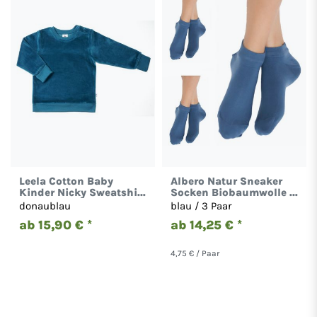
Leela Cotton Baby
Albero Natur Sneaker
Kinder Nicky Sweatshirt
Socken Biobaumwolle 1
Bio-Baumwolle 2477
bis 18 Paare Damen
donaublau
blau / 3 Paar
Herren
ab 15,90 € *
ab 14,25 € *
4,75 € / Paar