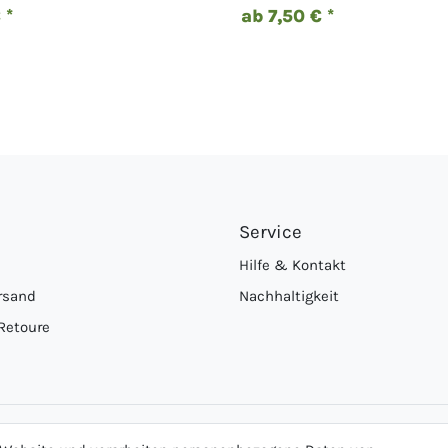
 *
ab 7,50 € *
Service
Hilfe & Kontakt
rsand
Nachhaltigkeit
Retoure
Logo von DHL für Paketversand
Logo von Zahlung per Vo
Logo v