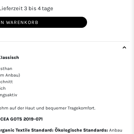
ieferzeit 3 bis 4 tage
EN WARENKORB
Klassisch
asthan
hem Anbau)
chnitt
ich
ngsaktiv
nehm auf der Haut und bequemer Tragekomfort.
 ICEA GOTS 2019-071
Organic Textile Standard:
Ökologische Standards:
Anbau