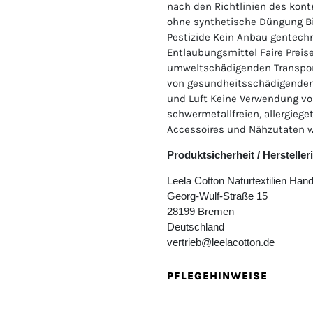
nach den Richtlinien des kont
ohne synthetische Düngung Bi
Pestizide Kein Anbau gentechn
Entlaubungsmittel Faire Preis
umweltschädigenden Transpor
von gesundheitsschädigenden
und Luft Keine Verwendung 
schwermetallfreien, allergieg
Accessoires und Nähzutaten w
Produktsicherheit / Herstelle
Leela Cotton Naturtextilien Ha
Georg-Wulf-Straße 15
28199 Bremen
Deutschland
vertrieb@leelacotton.de
PFLEGEHINWEISE