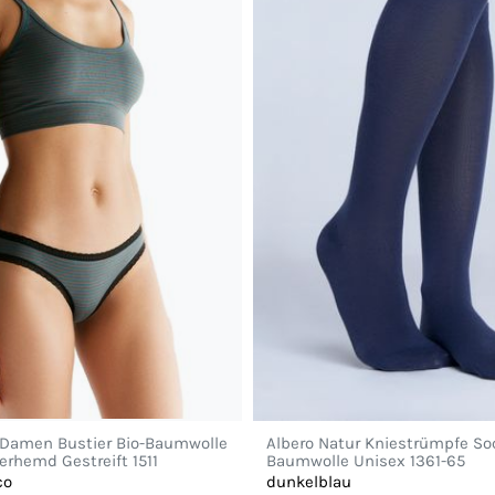
 Damen Bustier Bio-Baumwolle
Albero Natur Kniestrümpfe So
erhemd Gestreift 1511
Baumwolle Unisex 1361-65
co
dunkelblau