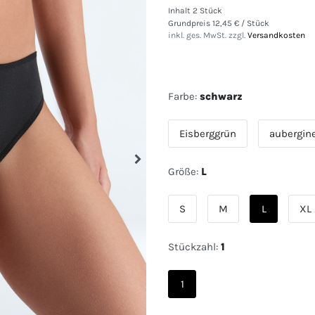
Inhalt
2
Stück
Grundpreis
12,45 € / Stück
inkl. ges. MwSt. zzgl.
Versandkosten
Farbe:
schwarz
Eisberggrün
aubergin
Größe:
L
S
M
L
XL
Stückzahl:
1
1