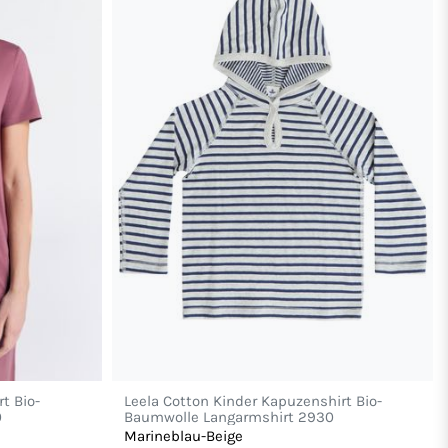
t Bio-
Leela Cotton Kinder Kapuzenshirt Bio-
0
Baumwolle Langarmshirt 2930
Marineblau-Beige