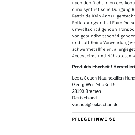
nach den Richtlinien des kont
ohne synthetische Düngung Bi
Pestizide Kein Anbau gentechn
Entlaubungsmittel Faire Preis
umweltschädigenden Transpor
von gesundheitsschädigenden
und Luft Keine Verwendung 
schwermetallfreien, allergieg
Accessoires und Nähzutaten w
Produktsicherheit / Herstelle
Leela Cotton Naturtextilien Ha
Georg-Wulf-Straße 15
28199 Bremen
Deutschland
vertrieb@leelacotton.de
PFLEGEHINWEISE