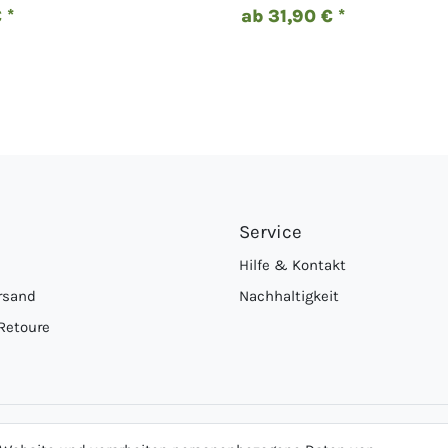
 *
ab 31,90 € *
Service
Hilfe & Kontakt
rsand
Nachhaltigkeit
Retoure
Logo von DHL für Paketversand
Logo von Zahlung per Vo
Logo v