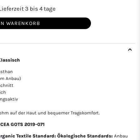
ieferzeit 3 bis 4 tage
EN WARENKORB
Klassisch
asthan
hem Anbau)
chnitt
ich
ngsaktiv
nehm auf der Haut und bequemer Tragekomfort.
 ICEA GOTS 2019-071
Organic Textile Standard:
Ökologische Standards:
Anbau