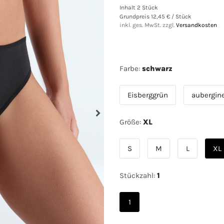
Inhalt
2
Stück
Grundpreis
12,45 € / Stück
inkl. ges. MwSt. zzgl.
Versandkosten
Farbe:
schwarz
Eisberggrün
aubergin
Größe:
XL
S
M
L
XL
Stückzahl:
1
1