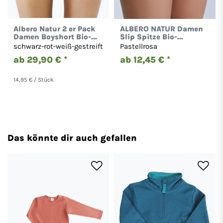
Albero Natur 2 er Pack
ALBERO NATUR Damen
Damen Boyshort Bio-
Slip Spitze Bio-
Baumwolle Hotpants
Baumwolle Bikinislip
schwarz-rot-weiß-gestreift
Pastellrosa
1142
Unterwäsche 1111
ab 29,90 € *
ab 12,45 € *
14,95 € / Stück
Das könnte dir auch gefallen