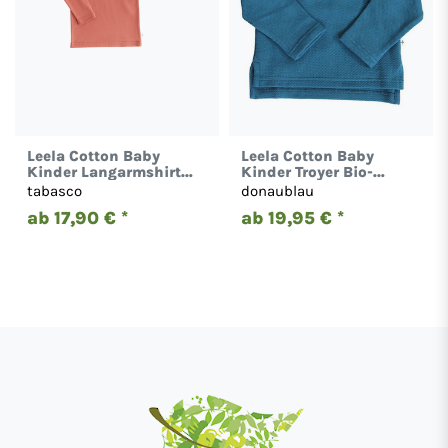
Leela Cotton Baby
Leela Cotton Baby
Kinder Langarmshirt
Kinder Troyer Bio-
Bio-Baumwolle tabasco
Baumwolle Sweatshirt
tabasco
donaublau
2846
ab 17,90 € *
ab 19,95 € *