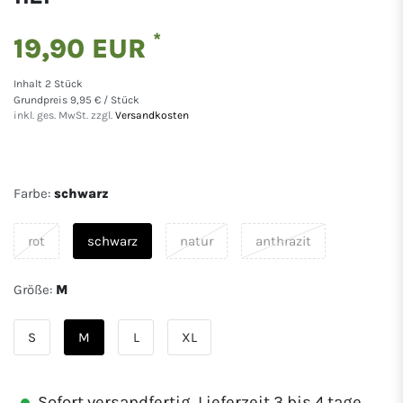
*
19,90 EUR
Inhalt
2
Stück
Grundpreis
9,95 € / Stück
inkl. ges. MwSt. zzgl.
Versandkosten
Farbe:
schwarz
rot
schwarz
natur
anthrazit
Größe:
M
S
M
L
XL
Sofort versandfertig, Lieferzeit 3 bis 4 tage