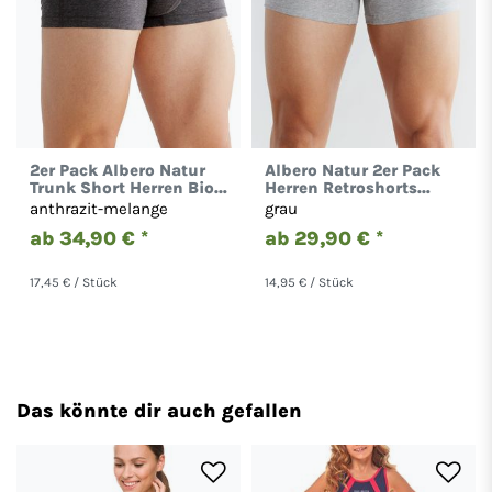
2er Pack Albero Natur
Albero Natur 2er Pack
Trunk Short Herren Bio-
Herren Retroshorts
Baumwolle Boxershort
Biobaumwolle
anthrazit-melange
grau
Unterhose 2121
Unterhose 2141
ab 34,90 € *
ab 29,90 € *
17,45 € / Stück
14,95 € / Stück
Das könnte dir auch gefallen