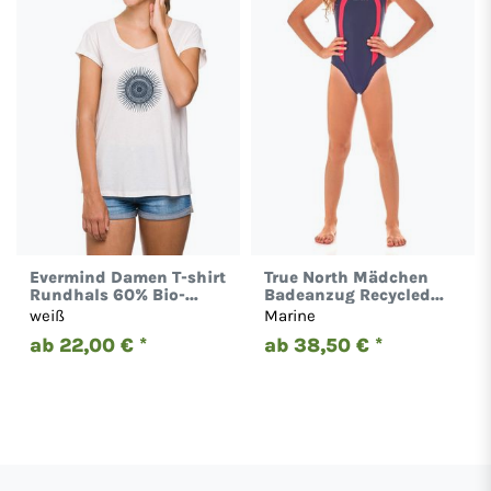
Evermind Damen T-shirt
True North Mädchen
Rundhals 60% Bio-
Badeanzug Recycled
Baumwolle Kurzarm
Polyamide 8510
weiß
Marine
Ornament
ab 22,00 € *
ab 38,50 € *