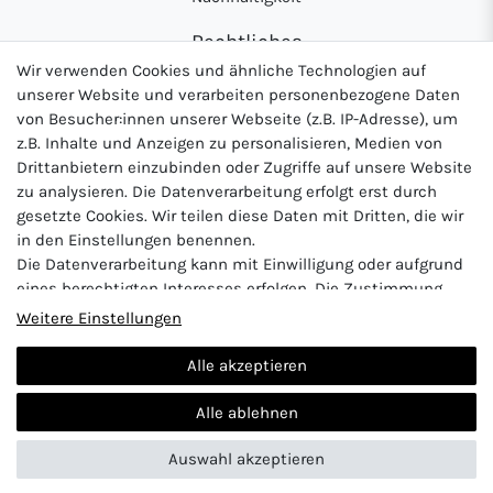
Rechtliches
Wir verwenden Cookies und ähnliche Technologien auf
AGB
unserer Website und verarbeiten personenbezogene Daten
Datenschutzerklärung
von Besucher:innen unserer Webseite (z.B. IP-Adresse), um
z.B. Inhalte und Anzeigen zu personalisieren, Medien von
Widerrufsrecht
Drittanbietern einzubinden oder Zugriffe auf unsere Website
Impressum
zu analysieren. Die Datenverarbeitung erfolgt erst durch
gesetzte Cookies. Wir teilen diese Daten mit Dritten, die wir
in den Einstellungen benennen.
Die Datenverarbeitung kann mit Einwilligung oder aufgrund
Logo von DHL für Paketversand
Logo von Zahlung per Vo
Logo v
eines berechtigten Interesses erfolgen. Die Zustimmung
kann erteilt oder abgelehnt werden. Es besteht das Recht,
Weitere Einstellungen
nicht einzuwilligen und die Einwilligung zu einem späteren
Zeitpunkt zu ändern oder zu widerrufen. Beachten Sie unser
Alle akzeptieren
Impressum
und weitere Hinweise zur Verwendung
Vertrag widerrufen
personenbezogener Daten in unserer
Daten­schutz­erklärung
.
Alle ablehnen
Auswahl akzeptieren
© 2024 Abunt
| Design by neoprisma
Alle Preise inkl. MwSt., zzgl. Versandkosten