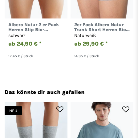
Albero Natur 2 er Pack
2er Pack Albero Natur
Herren Slip Bio-
Trunk Short Herren Bio-
Baumwolle 2112
Baumwolle Boxershort
schwarz
Naturweiß
Unterhose 2121
ab 24,90 € *
ab 29,90 € *
12,45 € / Stück
14,95 € / Stück
Das könnte dir auch gefallen
NEU