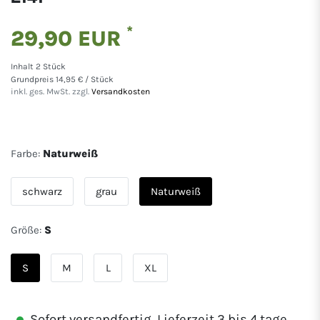
*
29,90 EUR
Inhalt
2
Stück
Grundpreis
14,95 € / Stück
inkl. ges. MwSt. zzgl.
Versandkosten
Farbe:
Naturweiß
schwarz
grau
Naturweiß
Größe:
S
S
M
L
XL
Sofort versandfertig, Lieferzeit 3 bis 4 tage