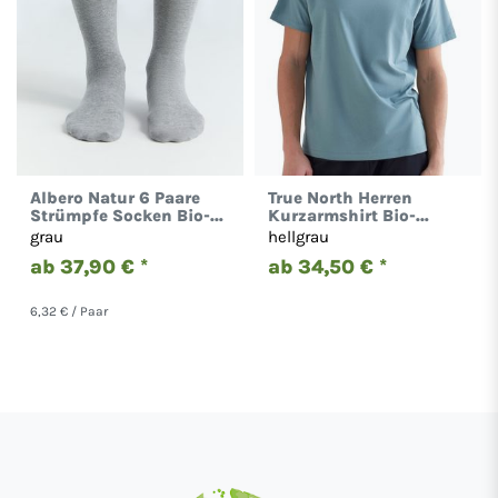
Albero Natur 6 Paare
True North Herren
Strümpfe Socken Bio-
Kurzarmshirt Bio-
Baumwolle Damen
Baumwolle T-Shirt 2100
grau
hellgrau
Herren 2301
ab 37,90 € *
ab 34,50 € *
6,32 € / Paar