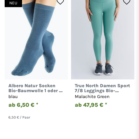
NEU
Albero Natur Socken
True North Damen Sport
Bio-Baumwolle 1 oder 12
7/8 Leggings Bio-
Paar Damen Herren 1301
Baumwolle Hose 1310
blau
Malachite Green
ab 6,50 € *
ab 47,95 € *
6,50 € / Paar