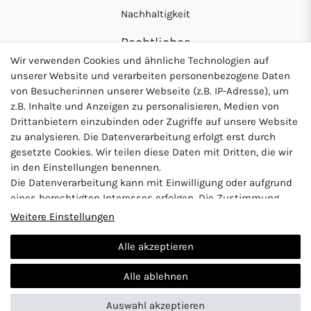
Nachhaltigkeit
Rechtliches
Wir verwenden Cookies und ähnliche Technologien auf
AGB
unserer Website und verarbeiten personenbezogene Daten
Datenschutzerklärung
von Besucher:innen unserer Webseite (z.B. IP-Adresse), um
z.B. Inhalte und Anzeigen zu personalisieren, Medien von
Widerrufsrecht
Drittanbietern einzubinden oder Zugriffe auf unsere Website
Impressum
zu analysieren. Die Datenverarbeitung erfolgt erst durch
gesetzte Cookies. Wir teilen diese Daten mit Dritten, die wir
in den Einstellungen benennen.
Die Datenverarbeitung kann mit Einwilligung oder aufgrund
Logo von DHL für Paketversand
Logo von Zahlung per Vo
Logo v
eines berechtigten Interesses erfolgen. Die Zustimmung
kann erteilt oder abgelehnt werden. Es besteht das Recht,
Weitere Einstellungen
nicht einzuwilligen und die Einwilligung zu einem späteren
Zeitpunkt zu ändern oder zu widerrufen. Beachten Sie unser
Alle akzeptieren
Impressum
und weitere Hinweise zur Verwendung
Vertrag widerrufen
personenbezogener Daten in unserer
Daten­schutz­erklärung
.
Alle ablehnen
Auswahl akzeptieren
© 2024 Abunt
| Design by neoprisma