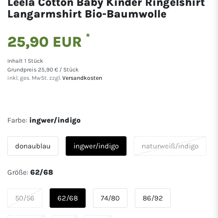
Leela Cotton Baby Kinder Ringelshirt
Langarmshirt Bio-Baumwolle
*
25,90 EUR
Inhalt
1
Stück
Grundpreis
25,90 € / Stück
inkl. ges. MwSt. zzgl.
Versandkosten
Farbe:
ingwer/indigo
donaublau
ingwer/indigo
naturweiß/indigo
Größe:
62/68
50/56
62/68
74/80
86/92