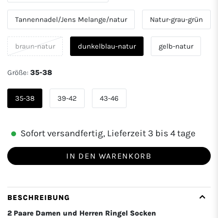
Tannennadel/Jens Melange/natur
Natur-grau-grün
braun-natur
dunkelblau-natur
gelb-natur
Größe:
35-38
35-38
39-42
43-46
Sofort versandfertig, Lieferzeit 3 bis 4 tage
IN DEN WARENKORB
BESCHREIBUNG
2 Paare Damen und Herren Ringel Socken