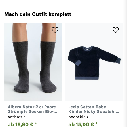
Mach dein Outfit komplett
Albero Natur 2 er Paare
Leela Cotton Baby
Strümpfe Socken Bio-
Kinder Nicky Sweatshirt
Baumwolle Damen
Bio-Baumwolle 2477
anthrazit
nachtblau
Herren 2301
ab 12,90 € *
ab 15,90 € *