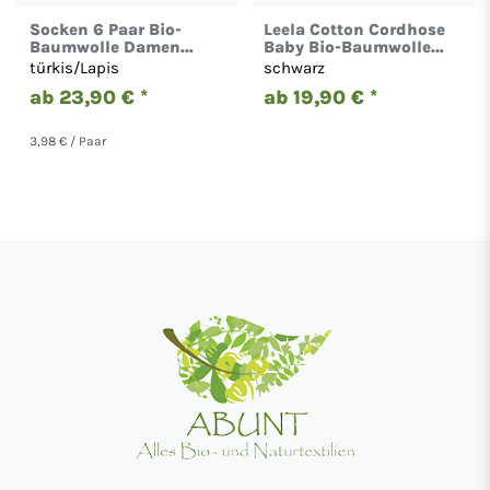
Socken 6 Paar Bio-
Leela Cotton Cordhose
Baumwolle Damen
Baby Bio-Baumwolle
Herren Unisex Roots
Hose 2072
türkis/Lapis
schwarz
ab 23,90 € *
ab 19,90 € *
3,98 € / Paar