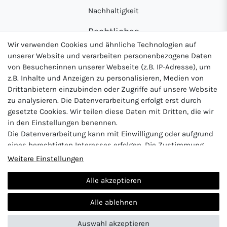
Nachhaltigkeit
Rechtliches
Wir verwenden Cookies und ähnliche Technologien auf
AGB
unserer Website und verarbeiten personenbezogene Daten
Datenschutzerklärung
von Besucher:innen unserer Webseite (z.B. IP-Adresse), um
z.B. Inhalte und Anzeigen zu personalisieren, Medien von
Widerrufsrecht
Drittanbietern einzubinden oder Zugriffe auf unsere Website
Impressum
zu analysieren. Die Datenverarbeitung erfolgt erst durch
gesetzte Cookies. Wir teilen diese Daten mit Dritten, die wir
in den Einstellungen benennen.
Die Datenverarbeitung kann mit Einwilligung oder aufgrund
Logo von DHL für Paketversand
Logo von Zahlung per Vo
Logo v
eines berechtigten Interesses erfolgen. Die Zustimmung
kann erteilt oder abgelehnt werden. Es besteht das Recht,
Weitere Einstellungen
nicht einzuwilligen und die Einwilligung zu einem späteren
Zeitpunkt zu ändern oder zu widerrufen. Beachten Sie unser
Alle akzeptieren
Impressum
und weitere Hinweise zur Verwendung
Vertrag widerrufen
personenbezogener Daten in unserer
Daten­schutz­erklärung
.
Alle ablehnen
Auswahl akzeptieren
© 2024 Abunt
| Design by neoprisma