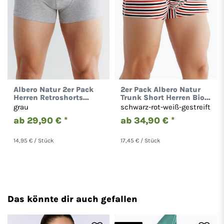
Albero Natur 2er Pack
2er Pack Albero Natur
Herren Retroshorts
Trunk Short Herren Bio-
Biobaumwolle
Baumwolle Boxershort
grau
schwarz-rot-weiß-gestreift
Unterhose 2141
Unterhose 2121
ab 29,90 € *
ab 34,90 € *
14,95 € / Stück
17,45 € / Stück
Das könnte dir auch gefallen