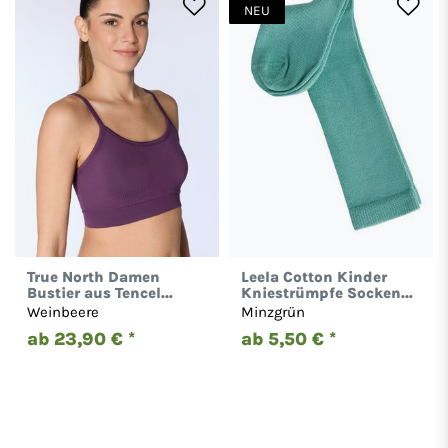
NEU
True North Damen
Leela Cotton Kinder
Bustier aus Tencel
Kniestrümpfe Socken
Micromodal Top 1201
Bio-Baumwolle 3401-4
Weinbeere
Minzgrün
ab 23,90 € *
ab 5,50 € *