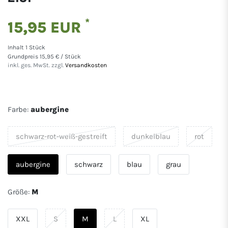
*
15,95 EUR
Inhalt
1
Stück
Grundpreis
15,95 € / Stück
inkl. ges. MwSt. zzgl.
Versandkosten
Farbe:
aubergine
schwarz-rot-weiß-gestreift
dunkelblau
rot
aubergine
schwarz
blau
grau
Größe:
M
XXL
S
M
L
XL