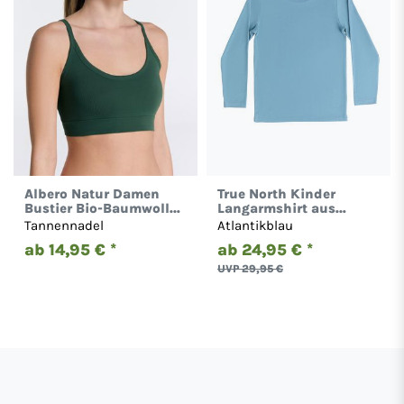
Albero Natur Damen
True North Kinder
Bustier Bio-Baumwolle
Langarmshirt aus
Sport BH Unterhemd
Micromodal 5010
Tannennadel
Atlantikblau
Gestreift 1511
ab 14,95 € *
ab 24,95 € *
UVP 29,95 €