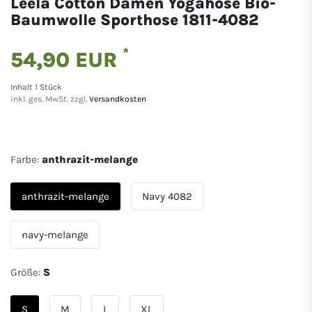
Leela Cotton Damen Yogahose Bio-
Baumwolle Sporthose 1811-4082
*
54,90 EUR
Inhalt
1
Stück
inkl. ges. MwSt. zzgl.
Versandkosten
Farbe:
anthrazit-melange
anthrazit-melange
Navy 4082
navy-melange
Größe:
S
S
M
L
XL