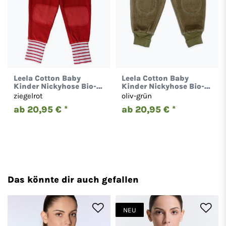
Leela Cotton Baby
Leela Cotton Baby
Kinder Nickyhose Bio-
Kinder Nickyhose Bio-
Baumwolle Hose 2157
Baumwolle Hose 2157
ziegelrot
oliv-grün
ab 20,95 € *
ab 20,95 € *
Das könnte dir auch gefallen
NEU