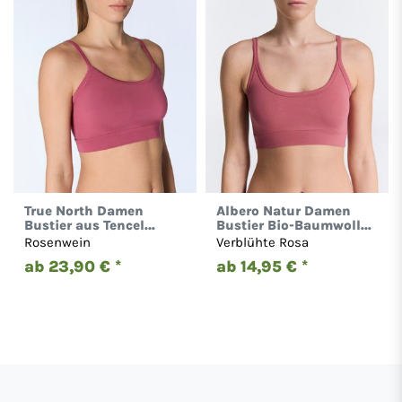
True North Damen
Albero Natur Damen
Bustier aus Tencel
Bustier Bio-Baumwolle
Micromodal Top 1201
Sport BH Unterhemd
Rosenwein
Verblühte Rosa
Gestreift 1511
ab 23,90 € *
ab 14,95 € *