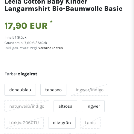
Leela Cotton Baby Kinder
Langarmshirt Bio-Baumwolle Basic
*
17,90 EUR
Inhalt
1
Stück
Grundpreis
17,90 € / Stück
inkl. ges. MwSt. zzgl.
Versandkosten
Farbe:
ziegelrot
donaublau
tabasco
ingwer/indigo
naturweiß/indigo
altrosa
ingwer
türkis-2060TU
oliv-grün
Lapis