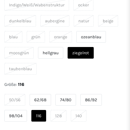
Indigo/Weiß/Wabenstruktur
ocker
dunkelblau
aubergine
natur
beige
blau
grün
orange
ozeanblau
moosgrün
hellgrau
ziegelrot
taubenblau
Größe:
116
50/56
62/68
74/80
86/92
98/104
116
128
140