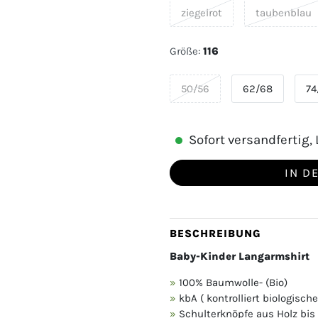
ziegelrot
taubenblau
Größe:
116
50/56
62/68
74
Sofort versandfertig, L
IN D
BESCHREIBUNG
Baby-Kinder Langarmshirt
100% Baumwolle- (Bio)
kbA ( kontrolliert biologisc
Schulterknöpfe aus Holz bis 