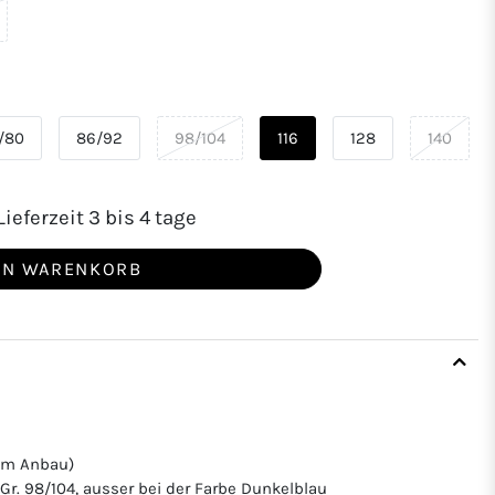
/80
86/92
98/104
116
128
140
ieferzeit 3 bis 4 tage
EN WARENKORB
hem Anbau)
Gr. 98/104, ausser bei der Farbe Dunkelblau