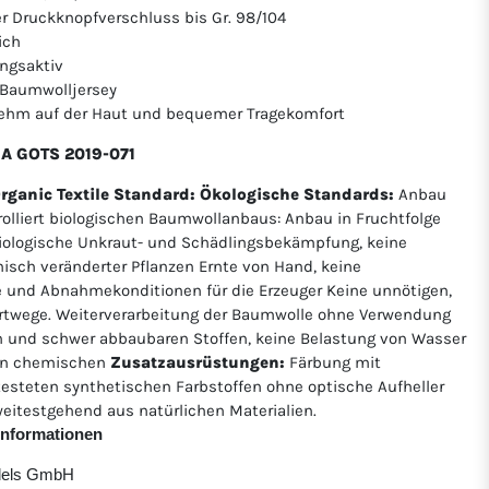
er Druckknopfverschluss bis Gr. 98/104
ich
ngsaktiv
r Baumwolljersey
nehm auf der Haut und bequemer Tragekomfort
CEA GOTS 2019-071
Organic Textile Standard:
Ökologische Standards:
Anbau
rolliert biologischen Baumwollanbaus: Anbau in Fruchtfolge
ologische Unkraut- und Schädlingsbekämpfung, keine
isch veränderter Pflanzen Ernte von Hand, keine
e und Abnahmekonditionen für die Erzeuger Keine unnötigen,
twege. Weiterverarbeitung der Baumwolle ohne Verwendung
 und schwer abbaubaren Stoffen, keine Belastung von Wasser
von chemischen
Zusatzausrüstungen:
Färbung mit
etesteten synthetischen Farbstoffen ohne optische Aufheller
eitestgehend aus natürlichen Materialien.
rinformationen
ndels GmbH