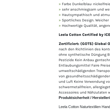
Farbe Dunkelblau: nickelfrei
sehr anschmiegsam und we
Hautsympathisch und atmu
Sportliches Design. Weiche
Hochwertige Qualität, ange
Leela Cotton Certified by I
Zertifiziert: (GOTS) Global 
nach den Richtlinien des kont
ohne synthetische Düngung Bi
Pestizide Kein Anbau gentechn
Entlaubungsmittel Faire Preis
umweltschädigenden Transpor
von gesundheitsschädigenden
und Luft Keine Verwendung 
schwermetallfreien, allergieg
Accessoires und Nähzutaten w
Produktsicherheit / Herstelle
Leela Cotton Naturtextilien Ha