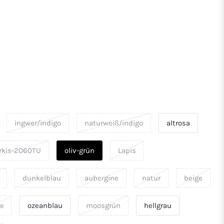
ingwer/indigo
naturweiß/indigo
altrosa
rkis-2060TU
oliv-grün
Lapis
dunkelblau
aubergine
natur
beige
ge
ozeanblau
moosgrün
hellgrau