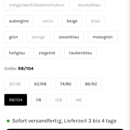
Indigo/Weiß/Wabenstruktur
dunkelblau
aubergine
natur
beige
blau
grün
orange
ozeanblau
moosgrün
hellgrau
ziegelrot
taubenblau
Größe:
98/104
50/56
62/68
74/80
86/92
98/104
116
128
140
Sofort versandfertig, Lieferzeit 3 bis 4 tage