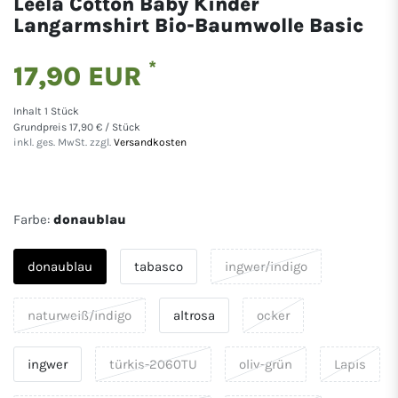
Leela Cotton Baby Kinder
Langarmshirt Bio-Baumwolle Basic
*
17,90 EUR
Inhalt
1
Stück
Grundpreis
17,90 € / Stück
inkl. ges. MwSt. zzgl.
Versandkosten
Farbe:
donaublau
donaublau
tabasco
ingwer/indigo
naturweiß/indigo
altrosa
ocker
ingwer
türkis-2060TU
oliv-grün
Lapis