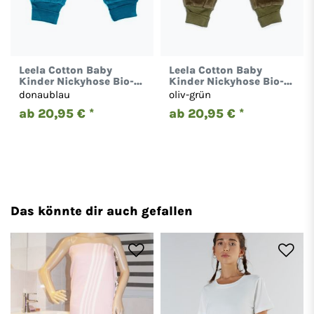
Leela Cotton Baby
Leela Cotton Baby
Kinder Nickyhose Bio-
Kinder Nickyhose Bio-
Baumwolle Hose 2157
Baumwolle Hose 2157
donaublau
oliv-grün
ab 20,95 € *
ab 20,95 € *
Das könnte dir auch gefallen