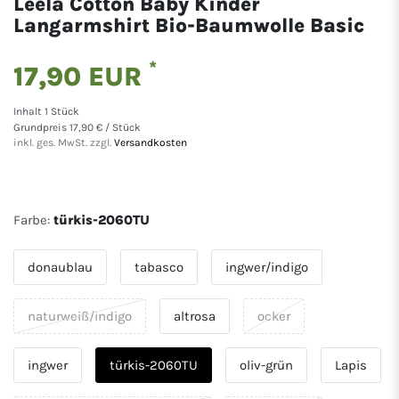
Leela Cotton Baby Kinder
Langarmshirt Bio-Baumwolle Basic
*
17,90 EUR
Inhalt
1
Stück
Grundpreis
17,90 € / Stück
inkl. ges. MwSt. zzgl.
Versandkosten
Farbe:
türkis-2060TU
donaublau
tabasco
ingwer/indigo
naturweiß/indigo
altrosa
ocker
ingwer
türkis-2060TU
oliv-grün
Lapis