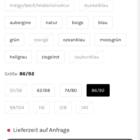
Indigo/Weiß/Wabenstruktur
dunkelblau
aubergine
natur
beige
blau
grün
orange
ozeanblau
moosgrün
hellgrau
ziegelrot
taubenblau
Größe:
86/92
50/56
62/68
74/80
86/92
98/104
116
128
140
Lieferzeit auf Anfrage