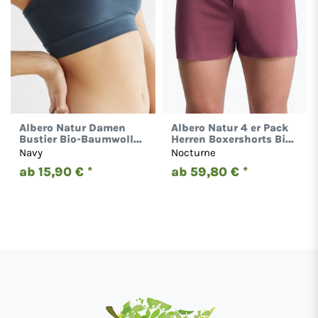
Albero Natur Damen
Albero Natur 4 er Pack
Bustier Bio-Baumwolle
Herren Boxershorts Bio-
Sport BH Unterhemd
Baumwolle Locker 2134
Navy
Nocturne
Gestreift 1511
ab 15,90 € *
ab 59,80 € *