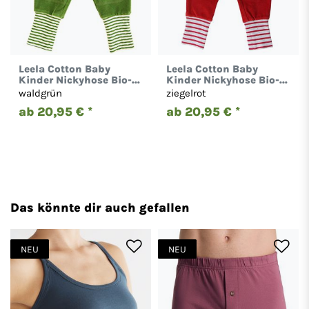
Leela Cotton Baby
Leela Cotton Baby
Kinder Nickyhose Bio-
Kinder Nickyhose Bio-
Baumwolle Hose 2157
Baumwolle Hose 2157
waldgrün
ziegelrot
ab 20,95 € *
ab 20,95 € *
Das könnte dir auch gefallen
NEU
NEU