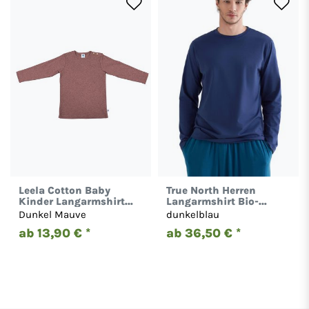
Leela Cotton Baby
True North Herren
Kinder Langarmshirt
Langarmshirt Bio-
Bio-Baumwolle
Baumwolle T-Shirt 2110
Dunkel Mauve
dunkelblau
Rippjersey 2068
ab 13,90 € *
ab 36,50 € *