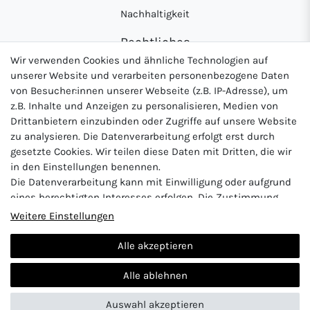
Nachhaltigkeit
Rechtliches
Wir verwenden Cookies und ähnliche Technologien auf
AGB
unserer Website und verarbeiten personenbezogene Daten
Datenschutzerklärung
von Besucher:innen unserer Webseite (z.B. IP-Adresse), um
z.B. Inhalte und Anzeigen zu personalisieren, Medien von
Widerrufsrecht
Drittanbietern einzubinden oder Zugriffe auf unsere Website
Impressum
zu analysieren. Die Datenverarbeitung erfolgt erst durch
gesetzte Cookies. Wir teilen diese Daten mit Dritten, die wir
in den Einstellungen benennen.
Die Datenverarbeitung kann mit Einwilligung oder aufgrund
Logo von DHL für Paketversand
Logo von Zahlung per Vo
Logo v
eines berechtigten Interesses erfolgen. Die Zustimmung
kann erteilt oder abgelehnt werden. Es besteht das Recht,
Weitere Einstellungen
nicht einzuwilligen und die Einwilligung zu einem späteren
Zeitpunkt zu ändern oder zu widerrufen. Beachten Sie unser
Alle akzeptieren
Impressum
und weitere Hinweise zur Verwendung
Vertrag widerrufen
personenbezogener Daten in unserer
Daten­schutz­erklärung
.
Alle ablehnen
Auswahl akzeptieren
© 2024 Abunt
| Design by neoprisma