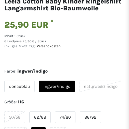
Leela Cotton Baby Kinder Ringelshirt
Langarmshirt Bio-Baumwolle
*
25,90 EUR
Inhalt
1
Stück
Grundpreis
25,90 € / Stück
inkl. ges. MwSt. zzgl.
Versandkosten
Farbe:
ingwer/indigo
donaublau
ingwer/indigo
naturweiß/indigo
Größe:
116
50/56
62/68
74/80
86/92