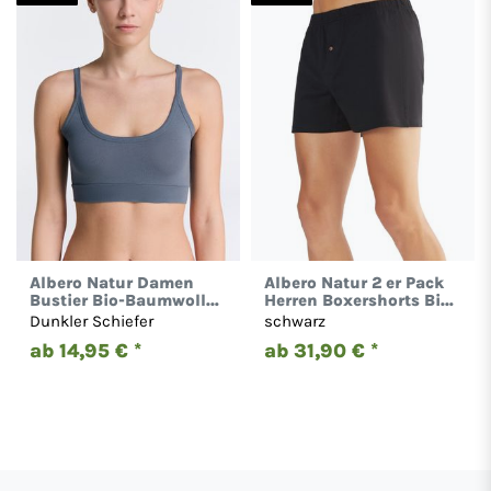
Albero Natur Damen
Albero Natur 2 er Pack
Bustier Bio-Baumwolle
Herren Boxershorts Bio-
Sport BH Unterhemd
Baumwolle Locker 2134
Dunkler Schiefer
schwarz
Gestreift 1511
ab 14,95 € *
ab 31,90 € *