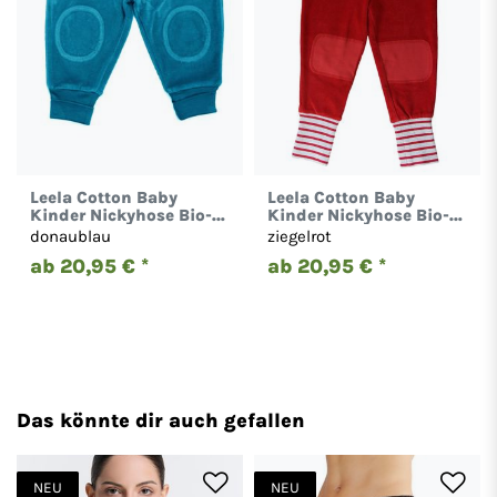
Leela Cotton Baby
Leela Cotton Baby
Kinder Nickyhose Bio-
Kinder Nickyhose Bio-
Baumwolle Hose 2157
Baumwolle Hose 2157
donaublau
ziegelrot
ab 20,95 € *
ab 20,95 € *
Das könnte dir auch gefallen
NEU
NEU