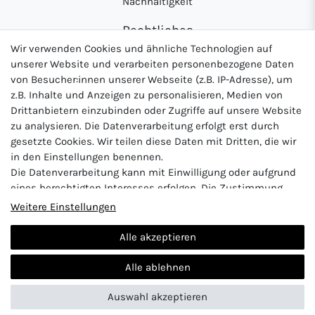
Nachhaltigkeit
Rechtliches
Wir verwenden Cookies und ähnliche Technologien auf
AGB
unserer Website und verarbeiten personenbezogene Daten
Datenschutzerklärung
von Besucher:innen unserer Webseite (z.B. IP-Adresse), um
z.B. Inhalte und Anzeigen zu personalisieren, Medien von
Widerrufsrecht
Drittanbietern einzubinden oder Zugriffe auf unsere Website
Impressum
zu analysieren. Die Datenverarbeitung erfolgt erst durch
gesetzte Cookies. Wir teilen diese Daten mit Dritten, die wir
in den Einstellungen benennen.
Die Datenverarbeitung kann mit Einwilligung oder aufgrund
Logo von DHL für Paketversand
Logo von Zahlung per Vo
Logo v
eines berechtigten Interesses erfolgen. Die Zustimmung
kann erteilt oder abgelehnt werden. Es besteht das Recht,
Weitere Einstellungen
nicht einzuwilligen und die Einwilligung zu einem späteren
Zeitpunkt zu ändern oder zu widerrufen. Beachten Sie unser
Alle akzeptieren
Impressum
und weitere Hinweise zur Verwendung
Vertrag widerrufen
personenbezogener Daten in unserer
Daten­schutz­erklärung
.
Alle ablehnen
Auswahl akzeptieren
© 2024 Abunt
| Design by neoprisma
Alle Preise inkl. MwSt., zzgl. Versandkosten