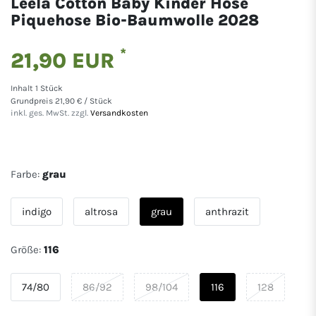
Leela Cotton Baby Kinder Hose
Piquehose Bio-Baumwolle 2028
*
21,90 EUR
Inhalt
1
Stück
Grundpreis
21,90 € / Stück
inkl. ges. MwSt. zzgl.
Versandkosten
Farbe:
grau
indigo
altrosa
grau
anthrazit
Größe:
116
74/80
86/92
98/104
116
128